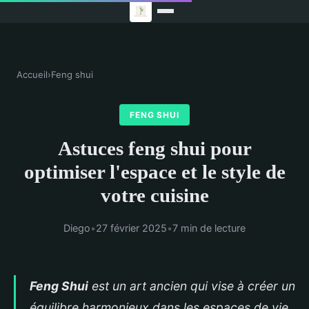
Accueil
›
Feng shui
FENG SHUI
Astuces feng shui pour
optimiser l'espace et le style de
votre cuisine
Diego
•
27 février 2025
•
7 min de lecture
Feng Shui
est un art ancien qui vise à créer un
équilibre harmonieux dans les espaces de vie,